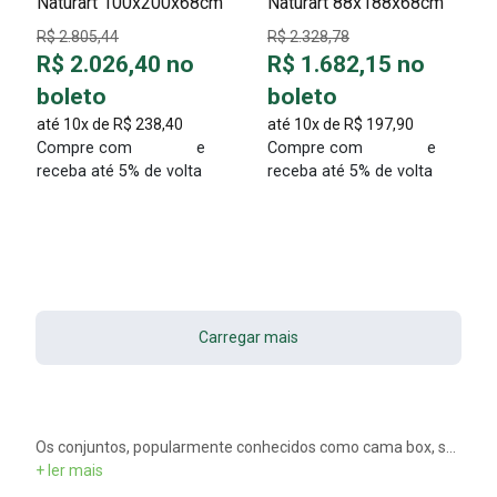
Naturart 100x200x68cm
Naturart 88x188x68cm
R$ 2.805,44
R$ 2.328,78
R$ 2.026,40 no
R$ 1.682,15 no
boleto
boleto
até 10x de
R$ 238,40
até 10x de
R$ 197,90
Compre com
e
Compre com
e
receba até 5% de volta
receba até 5% de volta
Carregar mais
Os conjuntos, popularmente conhecidos como cama box, são formadas pelo colchão de molas mais o box. Os colchões de molas, podem ser do tipo de molejo Tripower ou de molas individualmente ensacadas, dependendo do modelo e da preferência do usuário. Já a o box é uma opção mais compacta comparada a uma cama convencional. Sua estrutura tem exatamente as mesmas dimensões do colchão, que fica apoiado sobre o fundo da cama sem que seja necessário uma estrutura em seu entorno. Assim, o box ocupa menos espaço e da um ar mais sofisticado ao quarto
+ ler mais