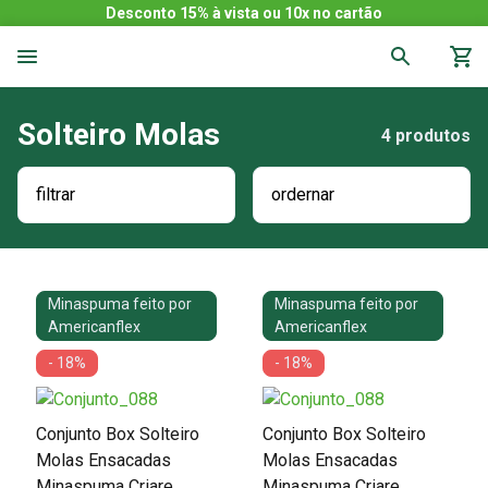
Desconto 15% à vista ou 10x no cartão
Solteiro Molas
4
produtos
filtrar
ordernar
Minaspuma feito por
Minaspuma feito por
Americanflex
Americanflex
- 18%
- 18%
Conjunto Box Solteiro
Conjunto Box Solteiro
Molas Ensacadas
Molas Ensacadas
Minaspuma Criare
Minaspuma Criare