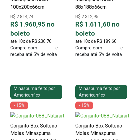
100x200x66cm
88x188x66cm
R$ 2.814,24
R$ 2.312,95
R$ 1.960,95 no
R$ 1.611,60 no
boleto
boleto
até 10x de
R$ 230,70
até 10x de
R$ 189,60
Compre com
e
Compre com
e
receba até 5% de volta
receba até 5% de volta
Minaspuma feito por
Minaspuma feito por
Americanflex
Americanflex
- 15%
- 15%
Conjunto Box Solteiro
Conjunto Box Solteiro
Molas Minaspuma
Molas Minaspuma