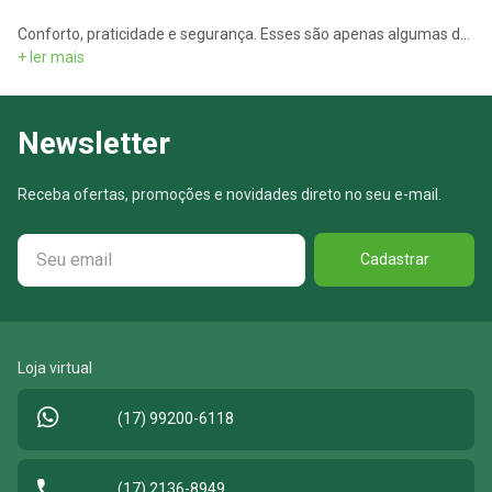
Conforto, praticidade e segurança. Esses são apenas algumas das características de um legítimo Americanflex. Produtos de altíssimo padrão que há mais de 60 anos trazem sofisticação e qualidade para as suas noites de sono
+ ler mais
Newsletter
Receba ofertas, promoções e novidades direto no seu e-mail.
Cadastrar
Loja virtual
(17) 99200-6118
(17) 2136-8949