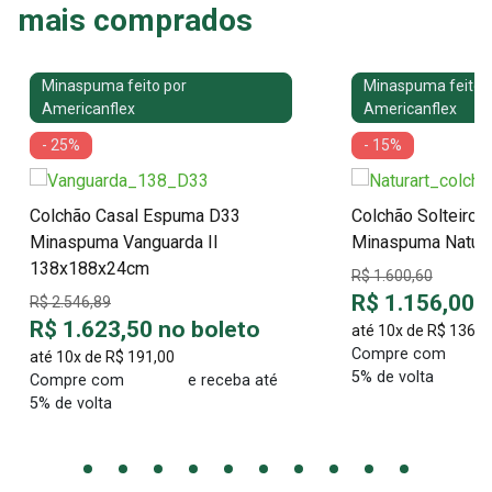
mais comprados
Minaspuma feito por
Minaspuma feito 
Americanflex
Americanflex
- 25%
- 15%
Colchão Casal Espuma D33
Colchão Solteiro 
Minaspuma Vanguarda II
Minaspuma Natur
138x188x24cm
R$ 1.600,60
R$ 1.156,00 
R$ 2.546,89
R$ 1.623,50 no boleto
até 10x de
R$ 136,0
Compre com
até 10x de
R$ 191,00
5% de volta
Compre com
e receba até
5% de volta