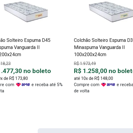
hão Solteiro Espuma D45
Colchão Solteiro Espuma D
spuma Vanguarda II
Minaspuma Vanguarda II
200x24cm
100x200x24cm
318,23
R$ 1.973,49
1.477,30 no boleto
R$ 1.258,00 no bole
0x de
R$ 173,80
até 10x de
R$ 148,00
re com
e receba até 5%
Compre com
e receba
lta
de volta