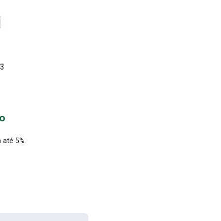
33
to
 até 5%