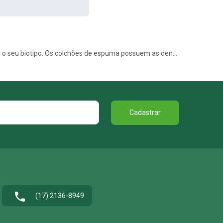
Com ótimo custo-benefício, os colchões de espuma têm inúmeras vantagens. Entretanto, é preciso saber a densidade ideal para o seu biotipo. Os colchões de espuma possuem as densidade D18, D20, D23, D28, D33 e D45, cada uma recomendada para cada tipo de pessoa, porém essa é uma informação imprescindível de saber na hora de escolher o colchão de espuma. Há também a variação do tipo de material usado na fabricação da espuma, podendo ser de poliuretano, viscoelática, hiper AMX ou espuma gel
Cadastrar
(17) 2136-8949