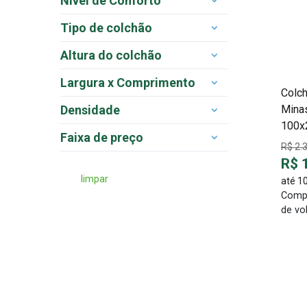
Nivel de Conforto
150 kg
Solteiro
Tipo de colchão
Firme
Altura do colchão
Espuma
Largura x Comprimento
24 cm
Colc
Mina
Densidade
1,00x2,00 m
100x
Veja todas as opções
Faixa de preço
D33
R$ 2.
R$ 
R$ 1.000 a R$ 1.999
D45
limpar
até 1
Veja todas as opções
Comp
de vo