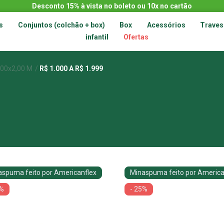
Desconto 15% à vista no boleto ou 10x no cartão
s
Conjuntos (colchão + box)
Box
Acessórios
Traves
infantil
Ofertas
,00x2,00 M
R$ 1.000 A R$ 1.999
aspuma feito por Americanflex
Minaspuma feito por America
5%
- 25%