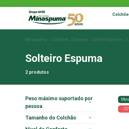
Colchõe
Minaspuma
Colchões
Espuma
Solteiro Espuma
1
Solteiro Espuma
2
produtos
Peso máximo suportado por
Min
pessoa
- 2
Tamanho do Colchão
100 kg