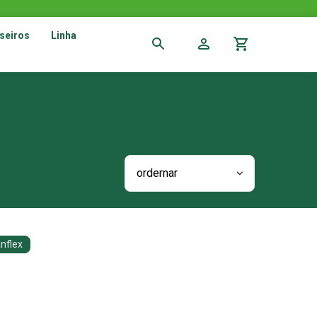
seiros
Linha
ordernar
nflex