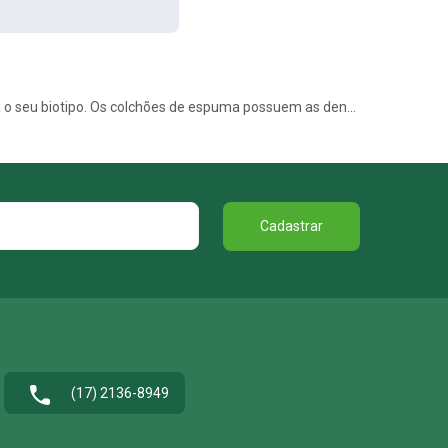
Com ótimo custo-benefício, os colchões de espuma têm inúmeras vantagens. Entretanto, é preciso saber a densidade ideal para o seu biotipo. Os colchões de espuma possuem as densidade D18, D20, D23, D28, D33 e D45, cada uma recomendada para cada tipo de pessoa, porém essa é uma informação imprescindível de saber na hora de escolher o colchão de espuma. Há também a variação do tipo de material usado na fabricação da espuma, podendo ser de poliuretano, viscoelática, hiper AMX ou espuma gel
Cadastrar
(17) 2136-8949