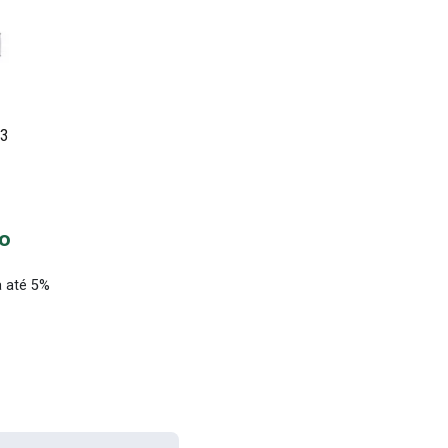
33
to
 até 5%