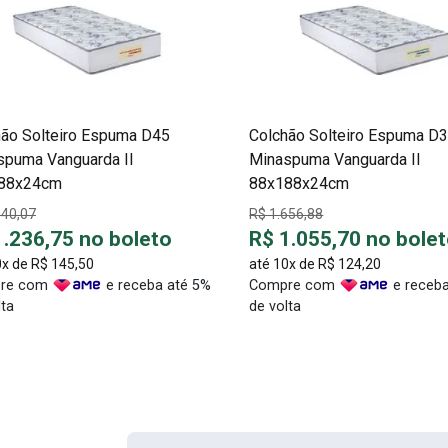
hão Solteiro Espuma D45
Colchão Solteiro Espuma D
spuma Vanguarda II
Minaspuma Vanguarda II
88x24cm
88x188x24cm
940,07
R$ 1.656,88
1.236,75 no boleto
R$ 1.055,70 no bole
0x de
R$ 145,50
até 10x de
R$ 124,20
re com
e receba até 5%
Compre com
e receba
lta
de volta