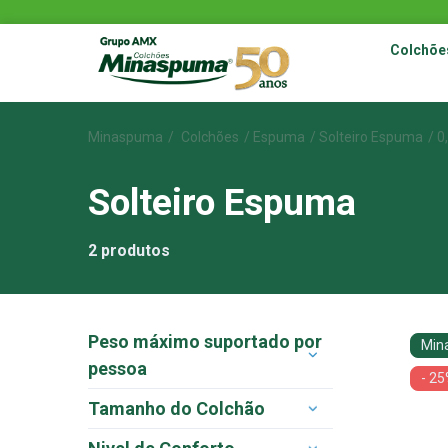
Colchõe
Minaspuma
Colchões
Espuma
Solteiro Espuma
0
Solteiro Espuma
2
produtos
Peso máximo suportado por
Min
pessoa
- 2
Tamanho do Colchão
100 kg