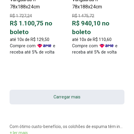
78x188x24cm
78x188x24cm
R$ 1.727,24
R$ 1.475,72
R$ 1.100,75 no
R$ 940,10 no
boleto
boleto
até 10x de
R$ 129,50
até 10x de
R$ 110,60
Compre com
e
Compre com
e
receba até 5% de volta
receba até 5% de volta
Carregar mais
Com ótimo custo-benefício, os colchões de espuma têm inúmeras vantagens. Entretanto, é preciso saber a densidade ideal para o seu biotipo. Os colchões de espuma possuem as densidade D18, D20, D23, D28, D33 e D45, cada uma recomendada para cada tipo de pessoa, porém essa é uma informação imprescindível de saber na hora de escolher o colchão de espuma. Há também a variação do tipo de material usado na fabricação da espuma, podendo ser de poliuretano, viscoelática, hiper AMX ou espuma gel
+ ler mais