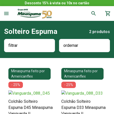
Desconto 15% à vista ou 10x no cartão
Solteiro Espuma
2
produtos
filtrar
ordernar
Minaspuma feito por
Minaspuma feito por
Americanflex
Americanflex
- 25%
- 25%
Colchão Solteiro
Colchão Solteiro
Espuma D45 Minaspuma
Espuma D33 Minaspuma
Vanguarda II
Vanguarda II