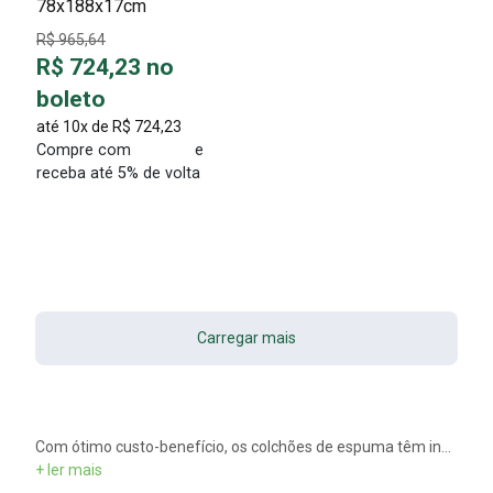
78x188x17cm
R$ 965,64
R$ 724,23 no
boleto
até 10x de
R$ 724,23
Compre com
e
receba até 5% de volta
Carregar mais
Com ótimo custo-benefício, os colchões de espuma têm inúmeras vantagens. Entretanto, é preciso saber a densidade ideal para o seu biotipo. Os colchões de espuma possuem as densidade D18, D20, D23, D28, D33 e D45, cada uma recomendada para cada tipo de pessoa, porém essa é uma informação imprescindível de saber na hora de escolher o colchão de espuma. Há também a variação do tipo de material usado na fabricação da espuma, podendo ser de poliuretano, viscoelática, hiper AMX ou espuma gel
+ ler mais