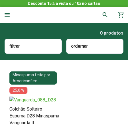
Desconto 15% à vista ou 10x no cartão
0
produtos
filtrar
ordernar
Minaspuma feito por
Americanflex
25,0 %
Colchão Solteiro
Espuma D28 Minaspuma
Vanguarda II